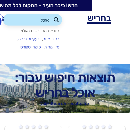
חדש! כיכר העיר - המקום לכל מה שקורה בעיר
ש
התחברות/הרשמה
הוספת
עסק
נסו את החיפושים האלו:
בניית אתר
ייעוץ והדרכה
מזון מהיר
כושר וספורט
ת חיפוש עבור:
וכל בחריש
Search results for: אוכל





