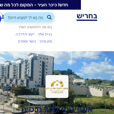
חדש! כיכר העיר - המקום לכל מה שקורה בעיר
ש
התחברות/הרשמה
הוספת
עסק
נסו את החיפושים האלו:
בניית אתר
ייעוץ והדרכה
מזון מהיר
כושר וספורט
יניטי גולד נכסים