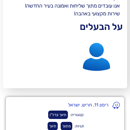
תוך שליחות ואמונה בעיר החדשה!
 באהבה!
ים
קטגוריה:
תיווך ונדל"ן
תגיות:
מתווך
תיווך