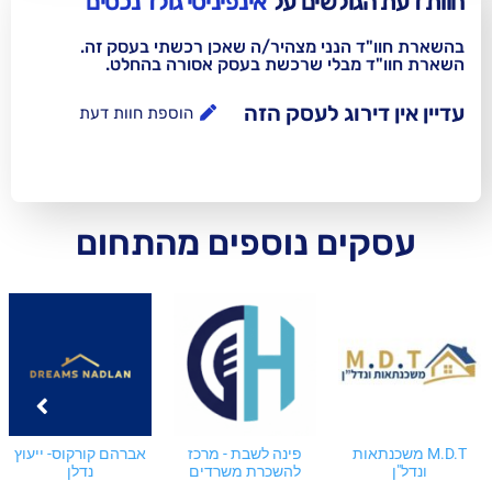
לשים על
אינפיניטי גולד נכסים
נני מצהיר/ה שאכן רכשתי בעסק זה.
בלי שרכשת בעסק אסורה בהחלט.
וג לעסק הזה
הוספת חוות דעת
ם נוספים מהתחום
פינה לשבת - מרכז
אברהם קורקוס- ייעוץ
מתווך נדל"ן בחריש-
להשכרת משרדים
נדלן
אייל הררי