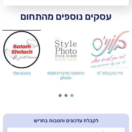
ם נוספים מהתחום
התמונה מדברת-style
בטעם שלך
ההוא של המגנטים
photo
3
2
1
בלת עדכונים והטבות בחריש