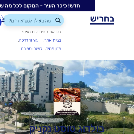
חדש! כיכר העיר - המקום לכל מה שקורה בעיר
ש
התחברות/הרשמה
הוספת
עסק
נסו את החיפושים האלו:
בניית אתר
ייעוץ והדרכה
מזון מהיר
כושר וספורט
דוג טוסט נקניק