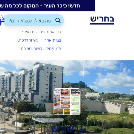
חדש! כיכר העיר - המקום לכל מה שקורה בעיר
ש
התחברות/הרשמה
הוספת
עסק
נסו את החיפושים האלו:
בניית אתר
ייעוץ והדרכה
מזון מהיר
כושר וספורט
גן שורש