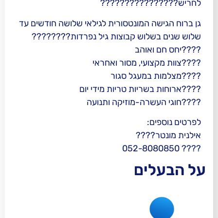
???????????
ה המונטסורית לגילאי שלושה חודשים עד
לוש קבוצות גיל נפרדות????????
אוהב
ועי, מסור ואחראי
במעגל סגור
ריות טריות מידי יום
רה-מוזיקה ותנועה
ם:
????
ים