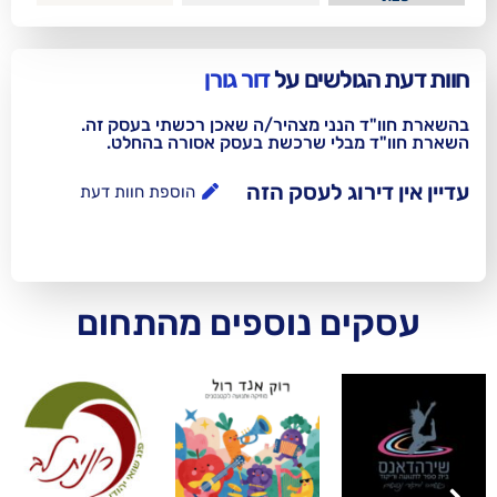
לשים על
דור גורן
נני מצהיר/ה שאכן רכשתי בעסק זה.
בלי שרכשת בעסק אסורה בהחלט.
וג לעסק הזה
הוספת חוות דעת
ם נוספים מהתחום
etruskevich- web &
AI solutions