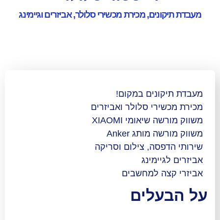
ם, מכירת מכשירי סלולר, אביזרים וגיימינג
נים במקום!
י סלולר ואביזרים
אומי XIAOMI
ותג Anker
ה, צילום וסריקה
מינג
 למחשבים
לים