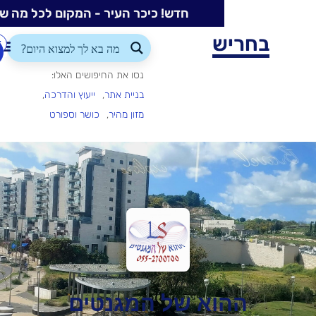
חדש! כיכר העיר - המקום לכל מה שקורה בעיר
ש
התחברות/הרשמה
הוספת
עסק
נסו את החיפושים האלו:
בניית אתר
ייעוץ והדרכה
מזון מהיר
כושר וספורט
וא של המגנטים