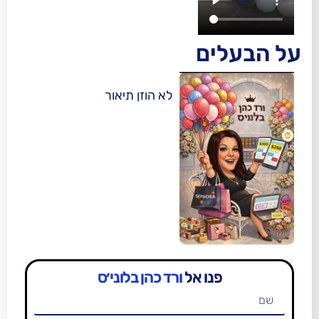
ים
לא הוזן תיאור
פנו אל
ורד כהן בלוני׳ס