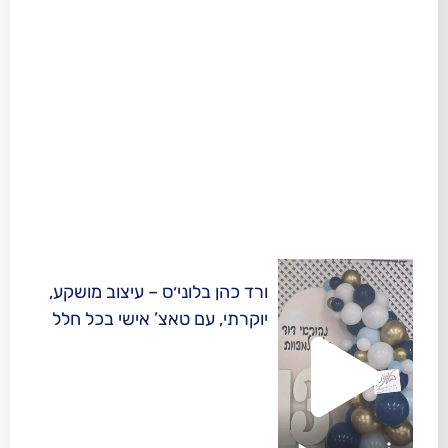
‏ורד כהן בלוני׳ס – עיצוב מושקע,
יוקרתי, עם טאצ’ אישי בכל חלל