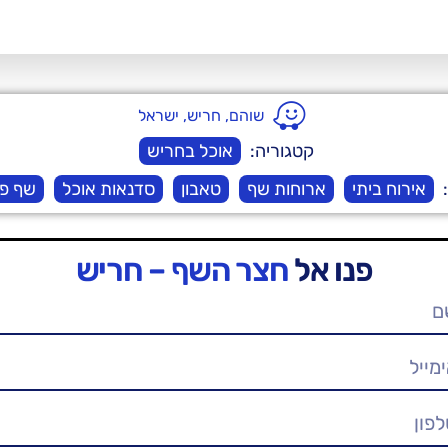
שוהם, חריש, ישראל
קטגוריה:
אוכל בחריש
:
אירוח ביתי
ארוחות שף
טאבון
סדנאות אוכל
שף פר
פנו אל
חצר השף – חריש