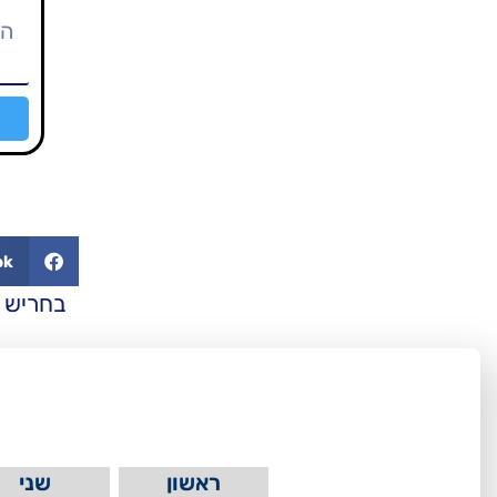
ok
בחריש 
ראשון
שני