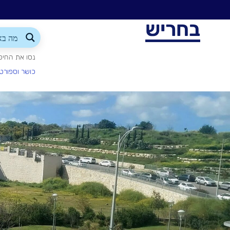
בחריש
נסו את החיפ
כושר וספורט