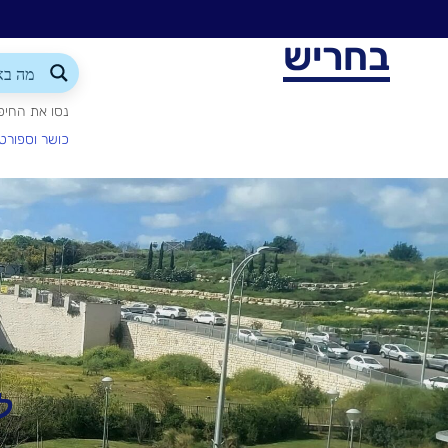
בחריש
נסו את החיפ
כושר וספורט
ל