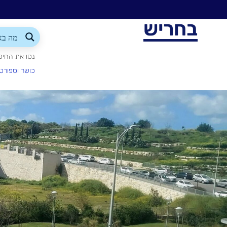
בחריש
נסו את החיפ
כושר וספורט