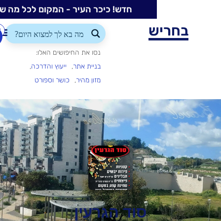
חדש! כיכר העיר - המקום לכל מה שקורה בעיר
ש
התחברות/הרשמה
הוספת
עסק
נסו את החיפושים האלו:
בניית אתר
ייעוץ והדרכה
מזון מהיר
כושר וספורט
סוד הגרעין