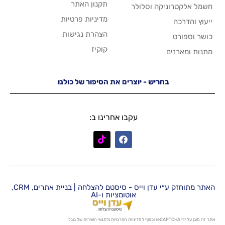
תקנון האתר
 וסלולר
מדיניות פרטיות
הצהרת נגישות
קוקיז
יש - יוצרים את הסיפור של כולנו
עקבו אחרינו ב:
האתר מתוחזק ע״י עדן וייס - סיסטם להצלחה | בניית אתרים, CRM,
אוטומציות ו-AI
מדיניות הפרטיות
ו
לתנאי השירות
של גוגל.