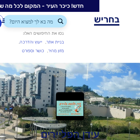
חדש! כיכר העיר - המקום לכל מה שקורה בעיר
ש
התחברות/הרשמה
הוספת
עסק
נסו את החיפושים האלו:
בניית אתר
ייעוץ והדרכה
מזון מהיר
כושר וספורט
עידן הפליירים