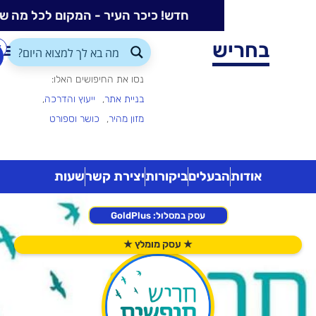
חדש! כיכר העיר - המקום לכל מה שקורה בעיר
ש
התחברות/הרשמה
הוספת
עסק
נסו את החיפושים האלו:
בניית אתר
ייעוץ והדרכה
מזון מהיר
כושר וספורט
בעלים
ביקורות
יצירת קשר
שעות
עסק במסלול: GoldPlus
★
עסק מומלץ
★