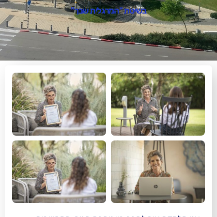
בשיטת "המרגלית שבך"