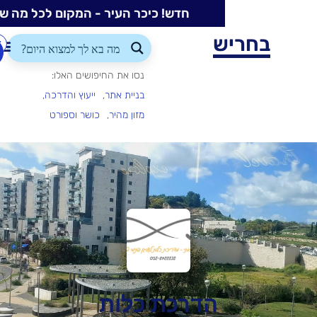
חדש! כיכר העיר - המקום לכל מה שקורה בעיר
ש
התחברות/הרשמה
הוספת
עסק
נסו את החיפושים האלו:
בניית אתר
ייעוץ והדרכה
מזון מהיר
כושר וספורט
הדרכת כלות