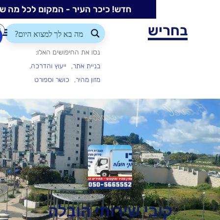
חדש! כיכר העיר - המקום לכל מה שקורה בעיר
ש
התחברות/הרשמה
הוספת
עסק
נסו את החיפושים האלו:
בניית אתר
ייעוץ והדרכה
מזון מהיר
כושר וספורט
י שירותי הובלה