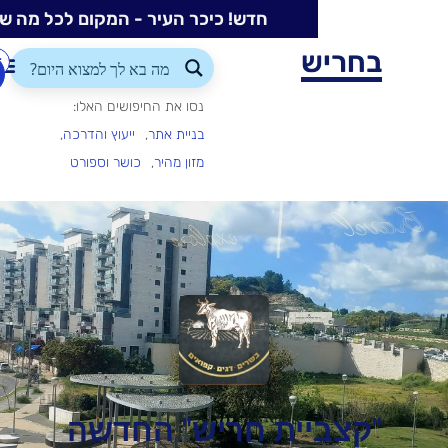
חדש! כיכר העיר - המקום לכל מה שקורה בעיר
ש
התחברות/הרשמה
הוספת
עסק
נסו את החיפושים האלו:
בניית אתר
ייעוץ והדרכה
מזון מהיר
כושר וספורט
יית חריש" החדשה