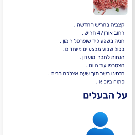
 החדשה .
 שופרסל רימון .
עיים מיוחדים .
ועדון .
ום .
וך שעה אצלכם בבית .
ים