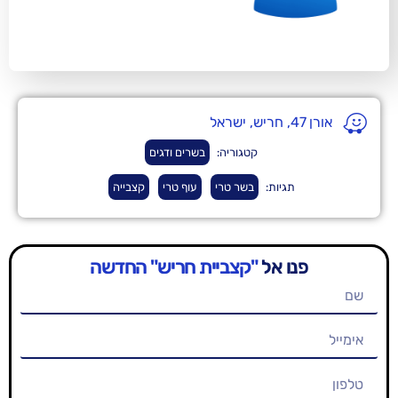
קטגוריה:
בשרים ודגים
ות:
בשר טרי
עוף טרי
קצבייה
אל
"קצביית חריש" החדשה