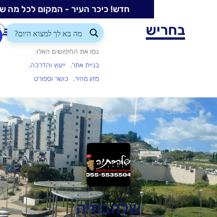
חדש! כיכר העיר - המקום לכל מה שקורה בעיר
ש
התחברות/הרשמה
הוספת
עסק
נסו את החיפושים האלו:
בניית אתר
ייעוץ והדרכה
מזון מהיר
כושר וספורט
שלהבתיה