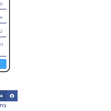
ok
בחר