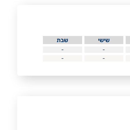
שישי
שבת
-
-
-
-