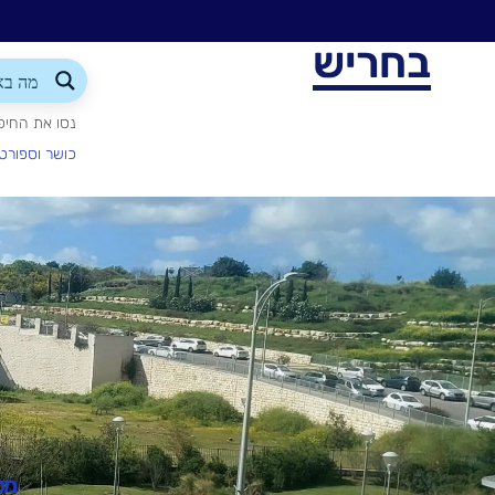
בחריש
נסו את החיפ
כושר וספורט
מט