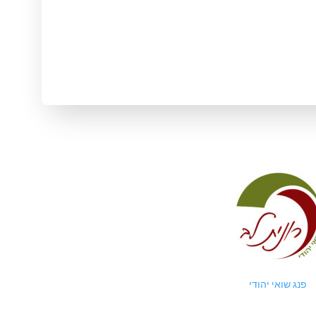
 web & AI solutions
פנג שואי יהודי