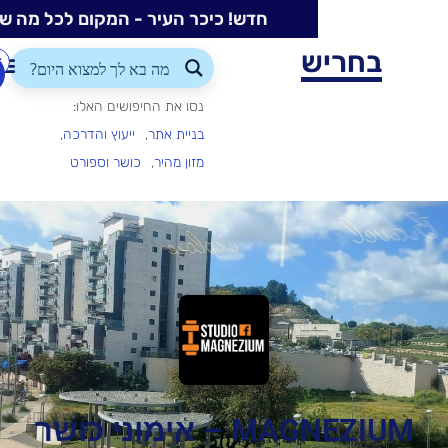
חדש! כיכר העיר - המקום לכל מה שקורה בעיר
ש
התחברות/הרשמה
הוספת
עסק
נסו את החיפושים האלו:
בניית אתר
ייעוץ והדרכה
מזון מהיר
כושר וספורט
MAGNEZIUM – אימוני כושר