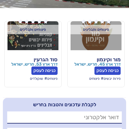






לינים
פיצוחים ותבלינים
סוד הגרעין
דרך ארץ 53, חריש, ישראל
כניסה לעסק
#
ם
פיצוחים
שוקולדים
בלת עדכונים והטבות בחריש