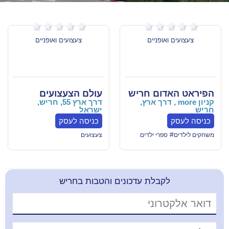







פניים
צעצועים ואופניים
ום חריש
עולם הצעצועים
mo , דרך ארץ,
דרך ארץ 55, חריש,
ישראל
כניסה לעסק
רי ילדים
צעצועים
בלת עדכונים והטבות בחריש