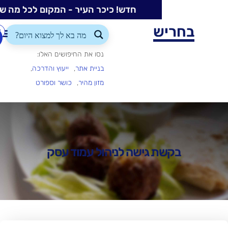
חדש! כיכר העיר - המקום לכל מה שקורה בעיר
ש
התחברות/הרשמה
הוספת
עסק
נסו את החיפושים האלו:
בניית אתר
ייעוץ והדרכה
מזון מהיר
כושר וספורט
 גישה לניהול עמוד עסק