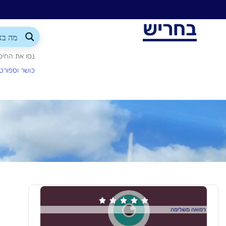
בחריש
נסו את החיפ
כושר וספורט





רפואה משלימה