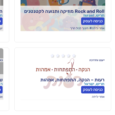
Rock and Roll מוזיקה ותנועה לקטנטנים
הו
חריש, Israel
חריש
כניסה לעסק
כ
#
אחרי לידה
חינוך לגיל הרך
יע





ייעוץ והדרכה
כוש
רעות – הנקה, התפתחות, אמהות
שר
חריש, ישראל
רחוב
כניסה לעסק
כ
אחרי לידה
או