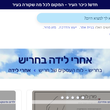
חדש! כיכר העיר - המקום לכל מה שקורה בעיר
ושים האלו:
בניית אתר
ייעוץ והדרכה
מזון מהיר
אחרי לידה בחריש
בחריש - לוח העסקים של חריש
אחרי לידה





וץ והדרכה
ילדים ותינוקו