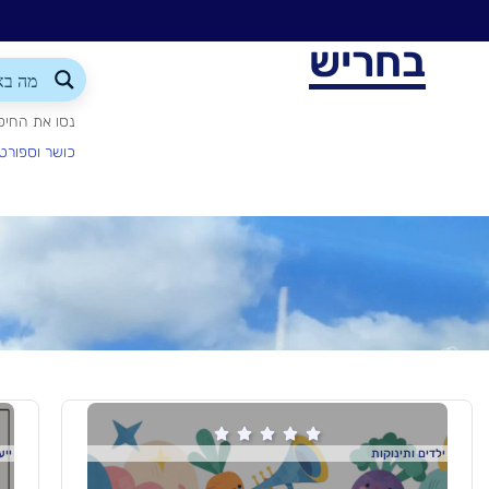
בחריש
נסו את החיפ
כושר וספורט





ילדים ותינוקות
ייע