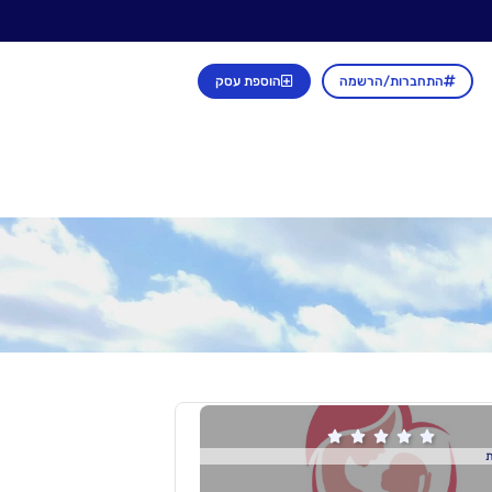
התחברות/הרשמה
הוספת עסק





ת