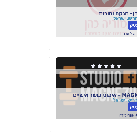
ן- הנקה והורות
סק
הגיל הרך





י כושר אישיים
סק
אחרי לידה