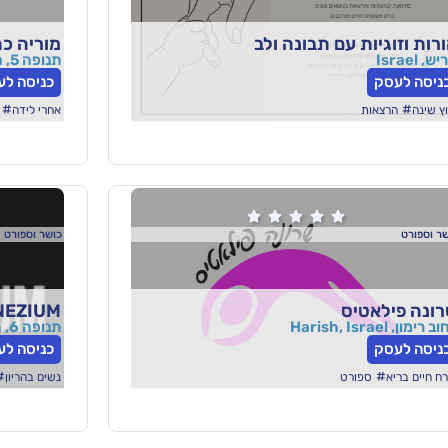
רות וזוגיות עם תבונה ולב
מוריה כה
, Israel
תנופה 5, חריש, ישראל
ניסה לעסק
כניסה לע
#
#
וץ שינה
הרצאות
אחרי לידה





ר וספורט
כושר וספורט
ונה פילאטיס
MAGNEZIUM – אימונ
 רימון, Harish, Israel
תנופה 6, חריש, ישראל
ניסה לעסק
כניסה לע
#
#
רח חיים בריא
ספורט
נשים בהריון