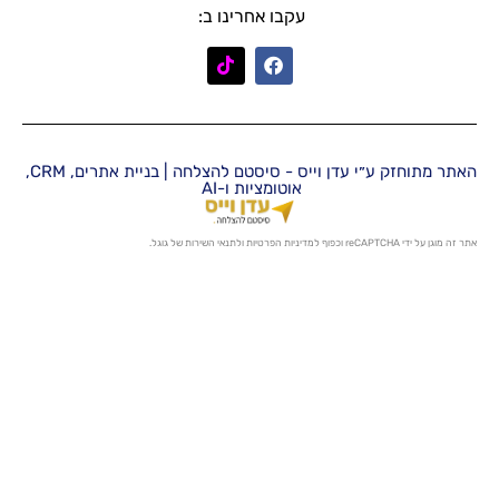
עקבו אחרינו ב:
האתר מתוחזק ע״י עדן וייס - סיסטם להצלחה | בניית אתרים, CRM,
אוטומציות ו-AI
מדיניות הפרטיות
ו
לתנאי השירות
של גוגל.