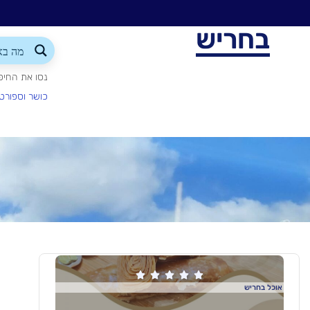
בחריש
נסו את החיפ
כושר וספורט





אוכל בחריש