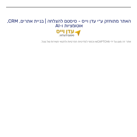
האתר מתוחזק ע״י עדן וייס - סיסטם להצלחה | בניית אתרים, CRM,
אוטומציות ו-AI
מדיניות הפרטיות
ו
לתנאי השירות
של גוגל.