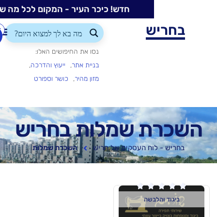
חדש! כיכר העיר - המקום לכל מה שקורה בעיר
ש
התחברות/הרשמה
הוספת
עסק
נסו את החיפושים האלו:
בניית אתר
ייעוץ והדרכה
מזון מהיר
כושר וספורט
 שמלות בחריש
וח העסקים של חריש
השכרת שמלות

בשה