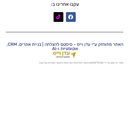
עקבו אחרינו ב:
האתר מתוחזק ע״י עדן וייס - סיסטם להצלחה | בניית אתרים, CRM,
אוטומציות ו-AI
מדיניות הפרטיות
ו
לתנאי השירות
של גוגל.