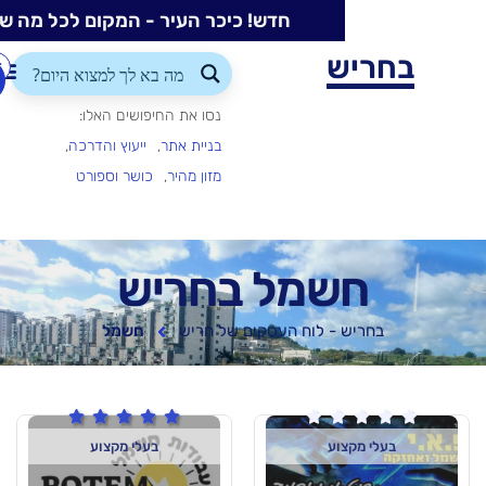
חדש! כיכר העיר - המקום לכל מה שקורה בעיר
ש
התחברות/הרשמה
הוספת
עסק
נסו את החיפושים האלו:
בניית אתר
ייעוץ והדרכה
מזון מהיר
כושר וספורט
שמל בחריש
 - לוח העסקים של חריש
חשמל






וע
בעלי מקצוע