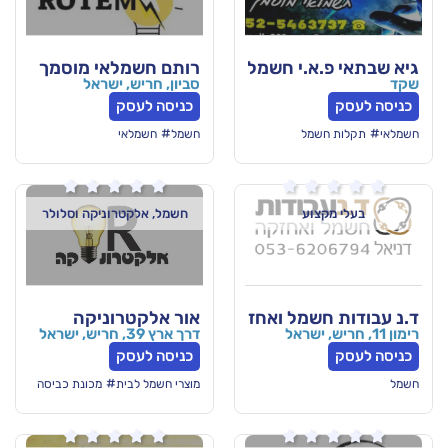
א.י חשמל ואחזקה
רותם חשמלאי מוסמך
סביון, חריש, ישראל
כניסה לעסק
#
מל
חשמל
חשמלאי






וע
חשמל, אלקטרוניקה וסלולר
שמל ואחזקה
אור אלקטרוניקה
דרך ארץ 39, חריש, ישראל
כניסה לעסק
#
מוצרי חשמל לבית
מכונת כביסה





