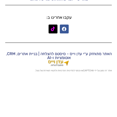
עקבו אחרינו ב:
האתר מתוחזק ע״י עדן וייס - סיסטם להצלחה | בניית אתרים, CRM,
אוטומציות ו-AI
מדיניות הפרטיות
ו
לתנאי השירות
של גוגל.