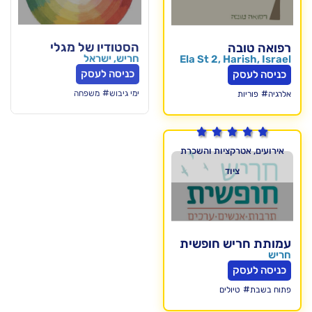
הסטודיו של מגלי
חריש, ישראל
Ela St 2,
כניסה לעסק
#
ימי גיבוש
משפחה

ות והשכרת
חופשית