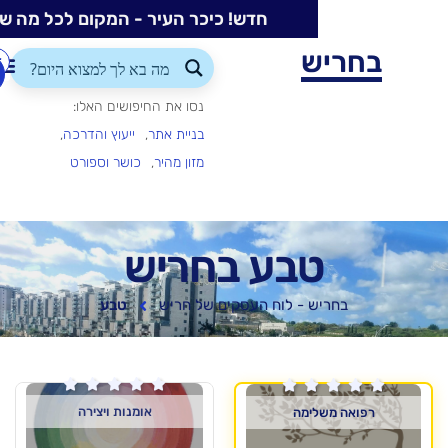
חדש! כיכר העיר - המקום לכל מה שקורה בעיר
ש
התחברות/הרשמה
הוספת
עסק
נסו את החיפושים האלו:
בניית אתר
ייעוץ והדרכה
מזון מהיר
כושר וספורט
בע בחריש
 - לוח העסקים של חריש
טבע






אומנות ויצירה
ימה