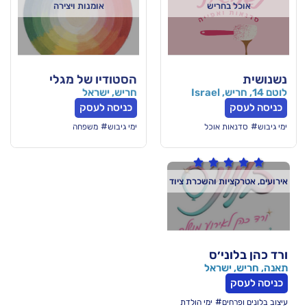
יש
אומנות ויצירה
הסטודיו של מגלי
חריש, ישראל
כניסה לעסק
#
וכל
ימי גיבוש
משפחה

והשכרת ציוד
ס
אל
ימי הולדת