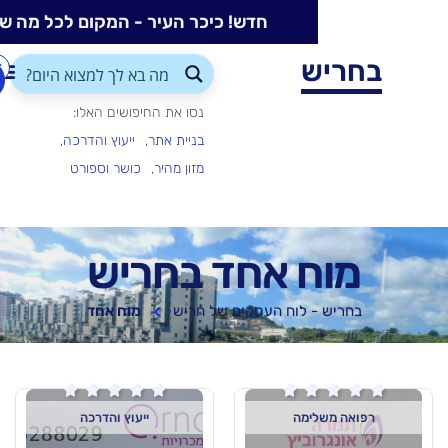
חדש! כיכר העיר - המקום לכל מה שקורה בעיר
ש
התחברות/הרשמה
הוספת
עסק
נסו את החיפושים האלו:
בניית אתר
ייעוץ והדרכה
מזון מהיר
כושר וספורט
 אחד בחריש
- לוח העסקים של חריש
מוח אחד






ימה
ייעוץ והדרכה