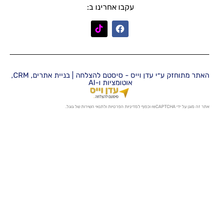
עקבו אחרינו ב:
האתר מתוחזק ע״י עדן וייס - סיסטם להצלחה | בניית אתרים, CRM,
אוטומציות ו-AI
מדיניות הפרטיות
ו
לתנאי השירות
של גוגל.