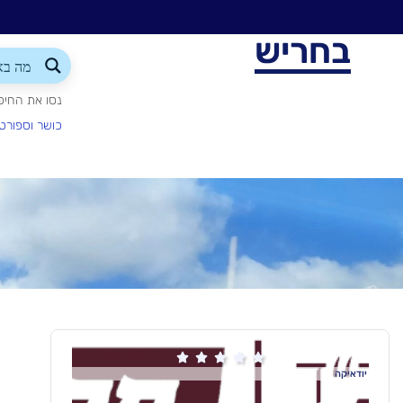
בחריש
נסו את החיפ
כושר וספורט





יודאיקה