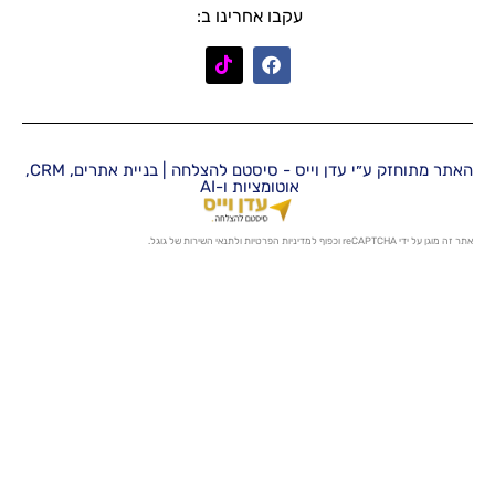
עקבו אחרינו ב:
האתר מתוחזק ע״י עדן וייס - סיסטם להצלחה | בניית אתרים, CRM,
אוטומציות ו-AI
מדיניות הפרטיות
ו
לתנאי השירות
של גוגל.