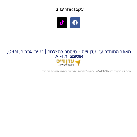
עקבו אחרינו ב:
האתר מתוחזק ע״י עדן וייס - סיסטם להצלחה | בניית אתרים, CRM,
אוטומציות ו-AI
מדיניות הפרטיות
ו
לתנאי השירות
של גוגל.