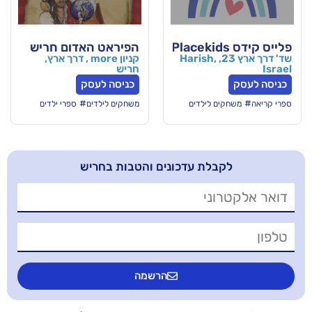
הפיראט האדום חריש
שד' דרך ארץ 23, Harish,
קניון more , דרך ארץ,
חריש
כניסה לעסק
#
ם לילדים
משחקים לילדים
ספרי ילדים
בלת עדכונים והטבות בחריש
הרשמה