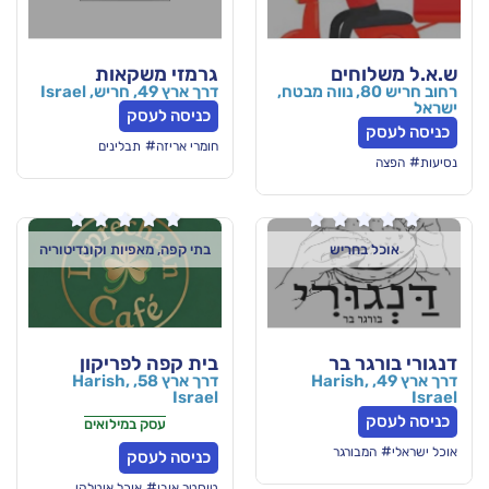
ם
גרמזי משקאות
 חריש 80, נווה מבטח,
דרך ארץ 49, חריש, Israel
כניסה לעסק
#
חומרי אריזה
תבלינים






יש
בתי קפה, מאפיות וקונדיטוריה
בר
בית קפה לפריקון
49, Harish,
דרך ארץ 58, Harish,
Israel
עסק במילואים
גר
כניסה לעסק
#
טוסטר אובן
אוכל איטלקי