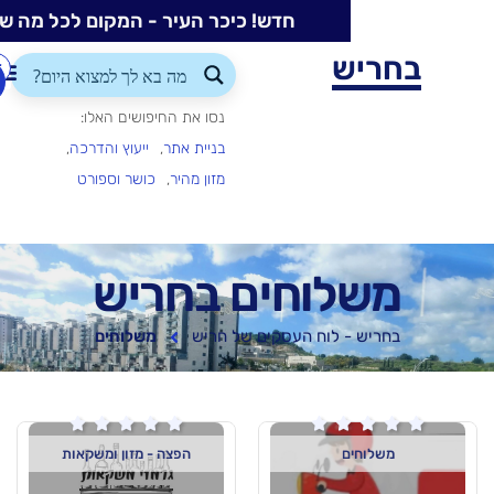
חדש! כיכר העיר - המקום לכל מה שקורה בעיר
ש
התחברות/הרשמה
הוספת
עסק
נסו את החיפושים האלו:
בניית אתר
ייעוץ והדרכה
מזון מהיר
כושר וספורט
וחים בחריש
 לוח העסקים של חריש
משלוחים






ם
הפצה - מזון ומשקאות