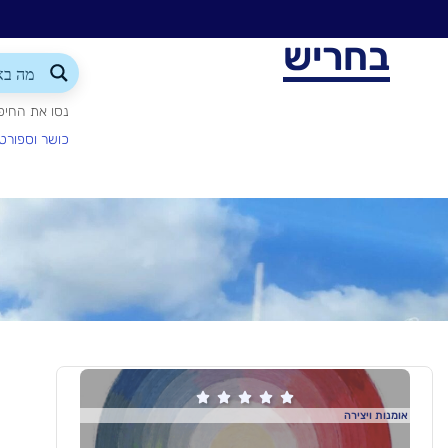
בחריש
נסו את החיפ
כושר וספורט





אומנות ויצירה