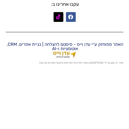
עקבו אחרינו ב:
האתר מתוחזק ע״י עדן וייס - סיסטם להצלחה | בניית אתרים, CRM,
אוטומציות ו-AI
מדיניות הפרטיות
ו
לתנאי השירות
של גוגל.