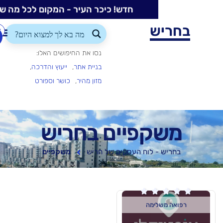
חדש! כיכר העיר - המקום לכל מה שקורה בעיר
ש
התחברות/הרשמה
הוספת
עסק
נסו את החיפושים האלו:
בניית אתר
ייעוץ והדרכה
מזון מהיר
כושר וספורט
פיים בחריש
 לוח העסקים של חריש
משקפיים

ימה