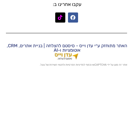
עקבו אחרינו ב:
האתר מתוחזק ע״י עדן וייס - סיסטם להצלחה | בניית אתרים, CRM,
אוטומציות ו-AI
מדיניות הפרטיות
ו
לתנאי השירות
של גוגל.