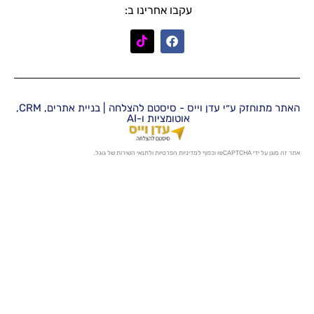
עקבו אחרינו ב:
האתר מתוחזק ע״י עדן וייס - סיסטם להצלחה | בניית אתרים, CRM,
אוטומציות ו-AI
מדיניות הפרטיות
ו
לתנאי השירות
של גוגל.