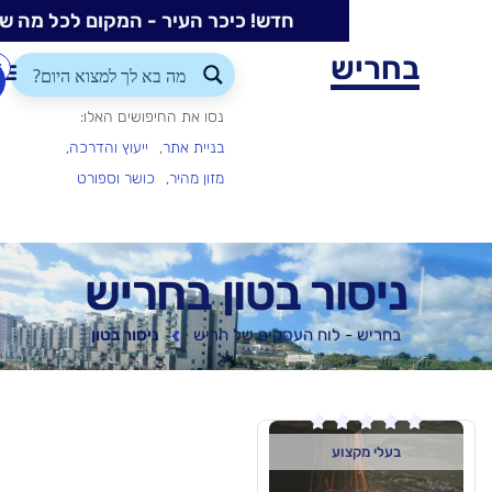
חדש! כיכר העיר - המקום לכל מה שקורה בעיר
ש
התחברות/הרשמה
הוספת
עסק
נסו את החיפושים האלו:
בניית אתר
ייעוץ והדרכה
מזון מהיר
כושר וספורט
ור בטון בחריש
 לוח העסקים של חריש
ניסור בטון

וע