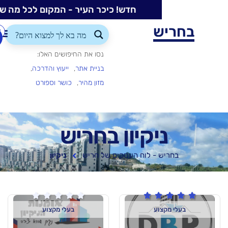
חדש! כיכר העיר - המקום לכל מה שקורה בעיר
ש
התחברות/הרשמה
הוספת
עסק
נסו את החיפושים האלו:
בניית אתר
ייעוץ והדרכה
מזון מהיר
כושר וספורט
יקיון בחריש
 - לוח העסקים של חריש
ניקיון






וע
בעלי מקצוע