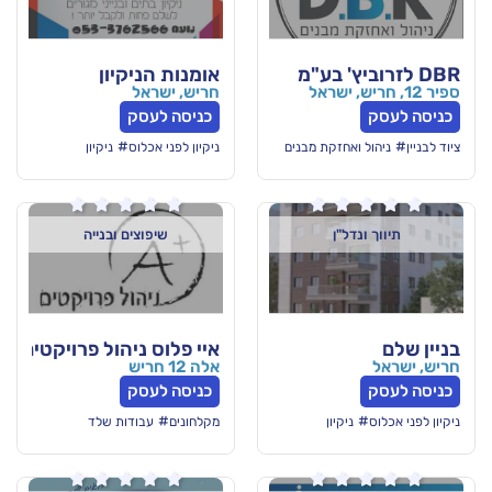
אומנות הניקיון
חריש, ישראל
כניסה לעסק
#
חזקת מבנים
ניקיון לפני אכלוס
ניקיון






ל"ן
שיפוצים ובנייה
איי פלוס ניהול פרויקטים
אלה 12 חריש
כניסה לעסק
#
יקיון
מקלחונים
עבודות שלד





