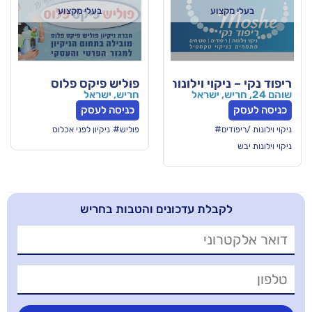
וע
בעלי מקצוע
וי וילונות וריפודים
פוליש פיקס פלוס
חריש, ישראל
כניסה לעסק
#
#
פוליש
ניקיון לפני אכלוס
בלת עדכונים והטבות בחריש