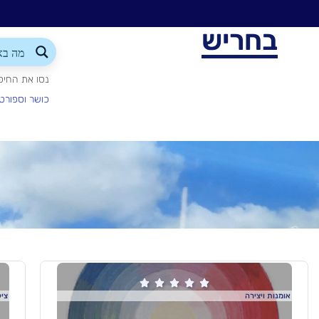
בחריש
נסו את החיפ
כושר וספורט





אומנות ויצירה
ציל