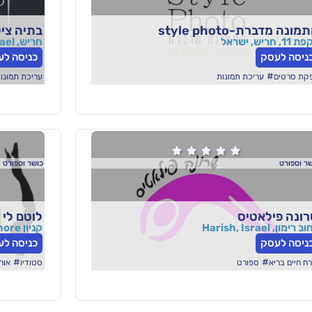
מונה מדברת-style photo
בתיה ציל
1, חריש, ישראל
חריש, Israel
ניסה לעסק
כניסה לע
#
קת סרטים
עריכת תמונות
עריכת תמונו





ר וספורט
כושר וספורט
ונה פילאטיס
לוטם לי
 רימון, Harish, Israel
קניון more חריש, דרך ארץ, חריש, ישראל
ניסה לעסק
כניסה לע
#
#
רח חיים בריא
ספורט
סטודיו
אור