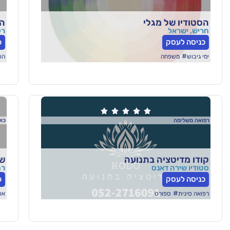
הסטודיו של מגלי
הת
חריש, ישראל
רקפת 1
כניסה לעסק
כ
#
ימי גיבוש
משפחה
הפ





רפואה משלימה
כוש
קודו מדיטציה בתנועה
שר
סטודיו שירה דאנס
רחוב
כניסה לעסק
כ
#
רפואה סינית
ספורט
או