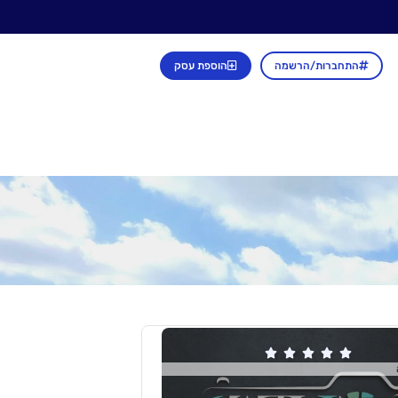
התחברות/הרשמה
הוספת עסק




