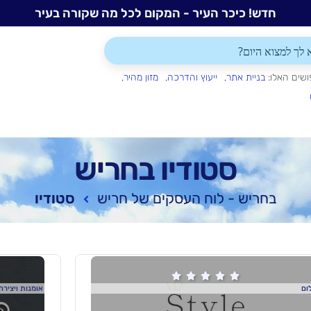
חדש! כיכר העיר - המקום לכל מה שקורה בעיר
ושים האלו:
בניית אתר
ייעוץ והדרכה
מזון מהיר
סטודיו בחריש
בחריש - לוח העסקים של חריש
סטודיו





ום
אומנות ויצירה