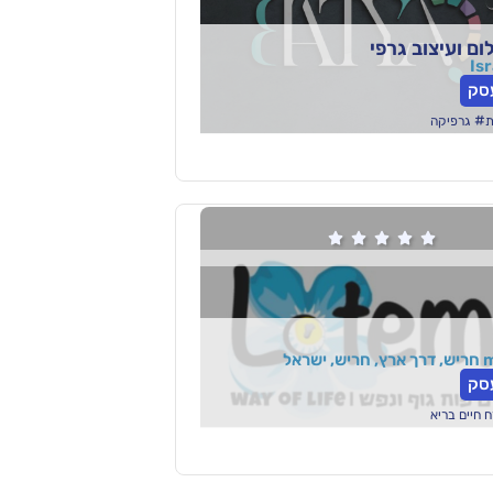
ום ועיצוב גרפי
סק
#
ת
גרפיקה





סק
ח חיים בריא