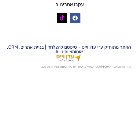
עקבו אחרינו ב:
האתר מתוחזק ע״י עדן וייס - סיסטם להצלחה | בניית אתרים, CRM,
אוטומציות ו-AI
מדיניות הפרטיות
ו
לתנאי השירות
של גוגל.