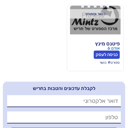

ורט
בלת עדכונים והטבות בחריש