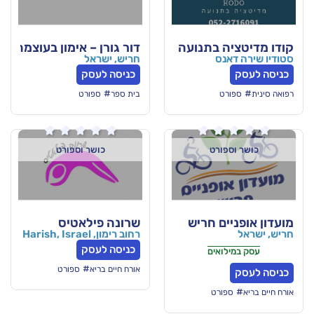
 בתנועה
דור גורן – אימון בעוצמה פנימית
ס
חריש, ישראל
כניסה לעסק
#
בית ספר
ספורט






ורט
כושר וספורט
ם חריש
שרונה פילאטיס
רחוב רימון, Harish, Israel
כניסה לעסק
אים
#
אורח חיים בריא
ספורט
רט