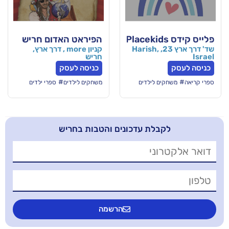
הפיראט האדום חריש
שד' דרך ארץ 23, Harish,
קניון more , דרך ארץ,
חריש
כניסה לעסק
#
ם לילדים
משחקים לילדים
ספרי ילדים
בלת עדכונים והטבות בחריש
הרשמה