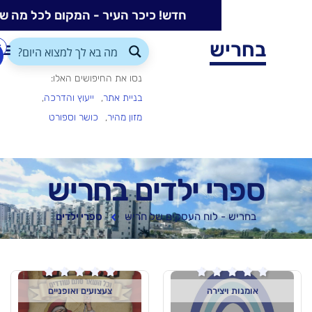
חדש! כיכר העיר - המקום לכל מה שקורה בעיר
ש
התחברות/הרשמה
הוספת
עסק
נסו את החיפושים האלו:
בניית אתר
ייעוץ והדרכה
מזון מהיר
כושר וספורט
 ילדים בחריש
 לוח העסקים של חריש
ספרי ילדים






ירה
צעצועים ואופניים