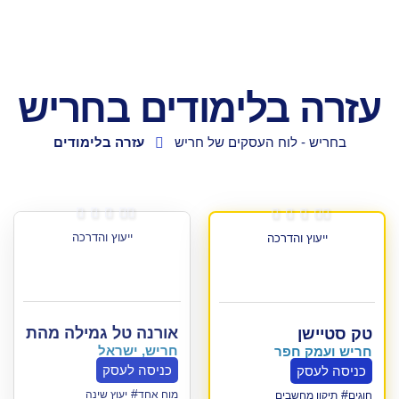
ונדלן
בחריש
בלימודים בחריש
וח העסקים של חריש
עזרה בלימודים






ייעוץ והדרכה
דרכה
אורנה טל גמילה מהתמכרויות והובלת תהלי
חריש, ישראל
פר
כניסה לעסק
#
מוח אחד
יעוץ שינה
ים