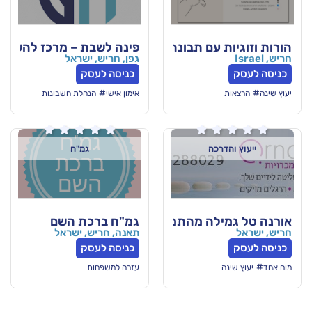
 עם תבונה ולב
פינה לשבת – מרכז להשכרת משרדים
גפן, חריש, ישראל
כניסה לעסק
#
אימון אישי
הנהלת חשבונות






רכה
גמ"ח
גמ"ח ברכת השם
לה מהתמכרויות והובלת תהליכי שינוי
תאנה, חריש, ישראל
כניסה לעסק
עזרה למשפחות